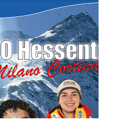
erzählten unsere beiden Bob-Athleten Adam
und Issam Ammour, was sie von den Legenden
Friedrich und Lochner lernen und warum Japan
eine wichtige Rolle für sie spielt. Erster
Weltcupsieg im Vierer bringt den EM-Titel Wie
frustrierend muss der Sonntagnachmittag am
11. Januar 2026 für all jene Viererbob-Piloten
gewesen sein, die nicht für den Bob- und Sc