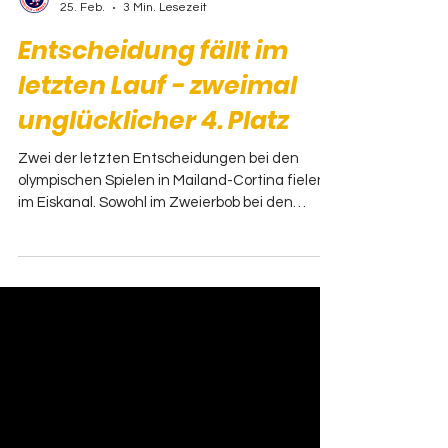
Redaktion
25. Feb.
3 Min. Lesezeit
Entscheidung fällt im
letzten Lauf - zweimal
unglücklicher 4. Platz
Zwei der letzten Entscheidungen bei den
olympischen Spielen in Mailand-Cortina fielen
im Eiskanal. Sowohl im Zweierbob bei den
Frauen als auch im Viererbob bei den Männern
waren die hessischen Farben gut vertreten.
Nach der langen Saison wurden nochmals alle
Kräfte mobilisiert und daher konnten beide
Teams bis zum Schluss vorne mitmischen.
Entscheidung fällt im letzten Lauf Sehr
spannend verlief im Viererbob das Rennen um
den Bronze-Platz und involviert war das Team
von Ada