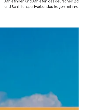
Sehr erfolgreiches Olympia-Debüt Die
Athletinnen und Athleten des deutschen Bob-
und Schlittensportverbandes tragen mit ihren
Siegen und Podestplätzen ganz wesentlich
zum Abschneiden des großen deutschen
Teams in Italien bei. Zu diesen erfolgreichen
Athleten im Eiskanal gehört nun nach dem
ersten Männerwettbewerb im Bobsport auch
ein Teilnehmer von Eintracht Frankfurt. Erster
Olympiade Start und gleich eine Medaille Was
sich bei den letzten Weltcuprennen schon
abgezeichn