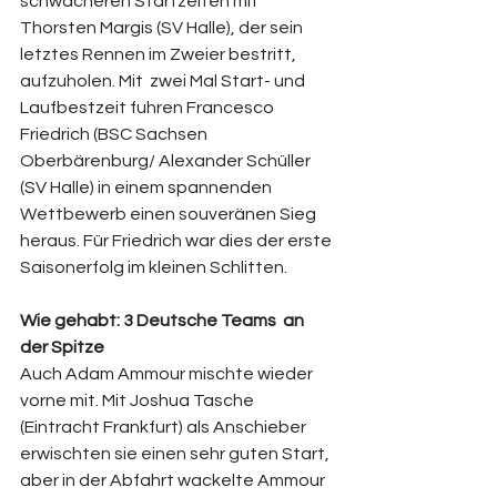
schwächeren Startzeiten mit 
Thorsten Margis (SV Halle), der sein 
letztes Rennen im Zweier bestritt, 
aufzuholen. Mit  zwei Mal Start- und 
Laufbestzeit fuhren Francesco 
Friedrich (BSC Sachsen 
Oberbärenburg/ Alexander Schüller 
(SV Halle) in einem spannenden 
Wettbewerb einen souveränen Sieg 
heraus. Für Friedrich war dies der erste 
Saisonerfolg im kleinen Schlitten.
Wie gehabt: 3 Deutsche Teams  an 
der Spitze
Auch Adam Ammour mischte wieder 
vorne mit. Mit Joshua Tasche 
(Eintracht Frankfurt) als Anschieber 
erwischten sie einen sehr guten Start, 
aber in der Abfahrt wackelte Ammour 