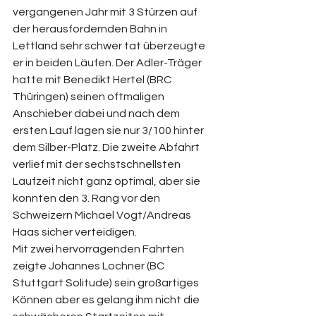
vergangenen Jahr mit 3 Stürzen auf 
der herausfordernden Bahn in 
Lettland sehr schwer tat überzeugte 
er in beiden Läufen. Der Adler-Träger 
hatte mit Benedikt Hertel (BRC 
Thüringen) seinen oftmaligen 
Anschieber dabei und nach dem 
ersten Lauf lagen sie nur 3/100 hinter 
dem Silber-Platz. Die zweite Abfahrt 
verlief mit der sechstschnellsten 
Laufzeit nicht ganz optimal, aber sie 
konnten den 3. Rang vor den 
Schweizern Michael Vogt/Andreas 
Haas sicher verteidigen.
Mit zwei hervorragenden Fahrten 
zeigte Johannes Lochner (BC 
Stuttgart Solitude) sein großartiges 
Können aber es gelang ihm nicht die 