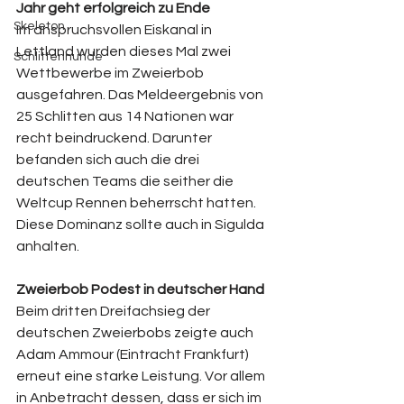
Jahr geht erfolgreich zu Ende
Skeleton
Im anspruchsvollen Eiskanal in 
Lettland wurden dieses Mal zwei 
Schlittenhunde
Wettbewerbe im Zweierbob 
ausgefahren. Das Meldeergebnis von 
25 Schlitten aus 14 Nationen war 
recht beindruckend. Darunter 
befanden sich auch die drei 
deutschen Teams die seither die 
Weltcup Rennen beherrscht hatten. 
Diese Dominanz sollte auch in Sigulda 
anhalten.
Zweierbob Podest in deutscher Hand
Beim dritten Dreifachsieg der 
deutschen Zweierbobs zeigte auch 
Adam Ammour (Eintracht Frankfurt) 
erneut eine starke Leistung. Vor allem 
in Anbetracht dessen, dass er sich im 