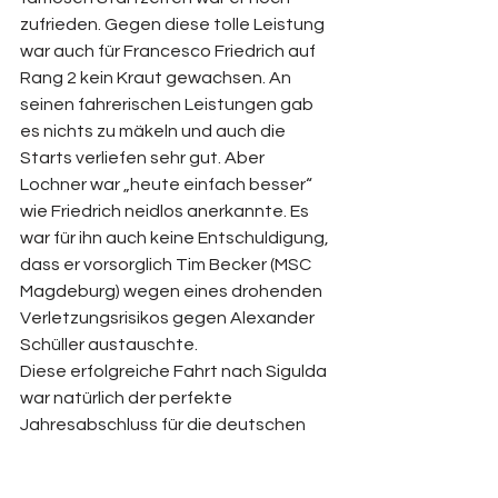
zufrieden. Gegen diese tolle Leistung 
war auch für Francesco Friedrich auf 
Rang 2 kein Kraut gewachsen. An 
seinen fahrerischen Leistungen gab 
es nichts zu mäkeln und auch die 
Starts verliefen sehr gut. Aber 
Lochner war „heute einfach besser“ 
wie Friedrich neidlos anerkannte. Es 
war für ihn auch keine Entschuldigung, 
dass er vorsorglich Tim Becker (MSC 
Magdeburg) wegen eines drohenden 
Verletzungsrisikos gegen Alexander 
Schüller austauschte.
Diese erfolgreiche Fahrt nach Sigulda 
war natürlich der perfekte 
Jahresabschluss für die deutschen 
Teams kommentierte HBSV 
Präsidentin Erica Fischbach das 