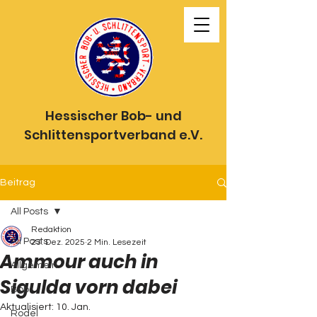
Hessischer Bob- und
Schlittensportverband e.V.
Beitrag
All Posts
Redaktion
All Posts
23. Dez. 2025
2 Min. Lesezeit
Ammour auch in
Allgemein
Sigulda vorn dabei
Bob
Aktualisiert:
10. Jan.
Rodel