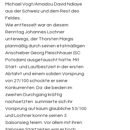
Michael Vogt/Amadou David Ndiaye 
aus der Schweiz und dem Rest des 
Feldes.
Wie entfesselt war an diesem 
Renntag Johannes Lochner 
unterwegs, der Thorsten Margis 
planmäßig durch seinen etatmäßigen 
Anschieber Georg Fleischhauer (SC 
Potsdam) ausgetauscht hatte. Mit 
Start- und Laufbestzeit in der ersten 
Abfahrt und einem soliden Vorsprung 
von 27/100 schockte er seine 
Konkurrenten. Da  die beiden im 
zweiten Durchgang kräftig 
nachsetzten  summierte sich ihr 
Vorsprung auf kaum glaubliche 53/100 
und Lochner konnte seinen 3. 
Saisonsieg feiern. Vor allem mit ihren 
famosen Startzeiten war er hoch 