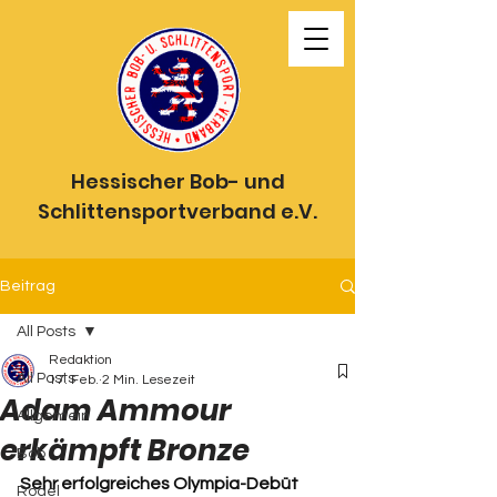
Hessischer Bob- und
Schlittensportverband e.V.
Beitrag
All Posts
Redaktion
All Posts
17. Feb.
2 Min. Lesezeit
Adam Ammour
Allgemein
erkämpft Bronze
Bob
Sehr erfolgreiches Olympia-Debüt
Rodel