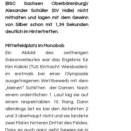
(BSC Sachsen Oberbärenburg)/ 
Alexander Schüller (SV Halle) nicht 
mithalten und lagen mit dem Gewinn 
von Silber schon mit 1,34 Sekunden 
deutlich im Hintertreffen.
Mittelfeldplatz im Monobob
Ein Abbild des seitherigen 
Saisonverlaufes war das Ergebnis für 
Kim Kalicki (TuS Eintracht Wiesbaden)  
im erstmals bei einer Olympiade 
ausgetragenen Wettbewerb mit dem 
„kleinen“ Schlitten  der Damen. Nach 
einem ordentlichen 1. Lauf lag sie auf 
einem respektablen 10. Rang. Dann 
allerdings lief es bei den Abfahrten 2 
und 3 überhaupt nicht und sie landete 
zwei Mal im hinteren Drittel des Feldes. 
Dass es auch ganz geht bewies sie in 