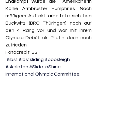
Endkampf wurde die  Amerikanerin 
Kaillie Armbruster Humphries. Nach 
mäßigem Auftakt arbeitete sich Lisa 
Buckwitz (BRC Thüringen) noch auf 
den 4 Rang vor und war mit ihrem 
Olympia-Debüt als Pilotin doch noch 
zufrieden.
Fotocredit IBSF
#ibsf
#ibsfsliding
#bobsleigh
#skeleton
#SlidetoShine
International Olympic Committee: 
#MilanoCortina2026
#Olympics