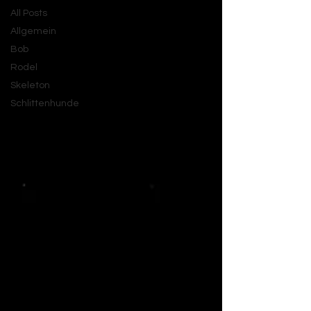
All Posts
Allgemein
Bob
Rodel
Skeleton
Schlittenhunde