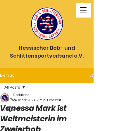
Hessischer Bob- und
Schlittensportverband e.V.
Beitrag
All Posts
Redaktion
All Posts
24. März 2024
2 Min. Lesezeit
Vanessa Mark ist
Allgemein
Weltmeisterin im
Bob
Zweierbob
Rodel