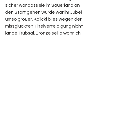
sicher war dass sie im Sauerland an 
den Start gehen würde war ihr Jubel 
umso größer. Kalicki blies wegen der 
missglückten Titelverteidigung nicht 
lange Trübsal. Bronze sei ja wahrlich 
nicht übel und an manchen Tagen sind 
die anderen Mädels einfach besser. 
Für René Spieß und sein Trainerteam 
war dieser überragende Erfolg seiner 
Damen natürlich ebenfalls ein Festtag.
Bob
Alle ansehen
Ähnliche Beiträge