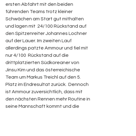
ersten Abfahrt mit den beiden 
führenden Teams trotz kleiner 
Schwächen am Start gut mithalten 
und lagen mit  24/100 Rückstand auf 
den Spitzenreiter Johannes Lochner 
auf der Lauer. Im zweiten Lauf 
allerdings patzte Ammour und fiel mit 
nur 4/100  Rückstand auf die 
drittplatzierten Südkoreaner von 
Jinsu Kim und das österreichische 
Team um Markus Treichl auf den 5. 
Platz im Endresultat zurück.  Dennoch 
ist Ammour zuversichtlich, dass mit 
den nächsten Rennen mehr Routine in 
seine Mannschaft kommt und die 
Tendenz nach oben führt.
Nach seinem Sieg im Zweierbob war 
Johannes Lochner auch im großen 
Schlitten nicht zu bezwingen. In 