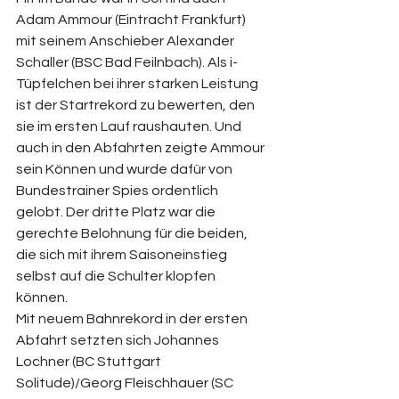
Adam Ammour (Eintracht Frankfurt) 
mit seinem Anschieber Alexander 
Schaller (BSC Bad Feilnbach). Als i-
Tüpfelchen bei ihrer starken Leistung 
ist der Startrekord zu bewerten, den 
sie im ersten Lauf raushauten. Und 
auch in den Abfahrten zeigte Ammour 
sein Können und wurde dafür von 
Bundestrainer Spies ordentlich 
gelobt. Der dritte Platz war die 
gerechte Belohnung für die beiden, 
die sich mit ihrem Saisoneinstieg 
selbst auf die Schulter klopfen 
können.
Mit neuem Bahnrekord in der ersten 
Abfahrt setzten sich Johannes 
Lochner (BC Stuttgart 
Solitude)/Georg Fleischhauer (SC 