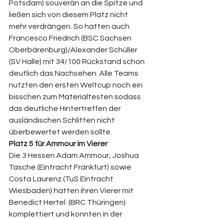
Potsdam) souverän an die Spitze und 
ließen sich von diesem Platz nicht 
mehr verdrängen. So hatten auch 
Francesco Friedrich (BSC Sachsen 
Oberbärenburg)/Alexander Schüller 
(SV Halle) mit 34/100 Rückstand schon 
deutlich das Nachsehen. Alle Teams 
nutzten den ersten Weltcup noch ein 
bisschen zum Materialtesten sodass 
das deutliche Hintertreffen der 
ausländischen Schlitten nicht 
überbewertet werden sollte.
Platz 5 für Ammour im Vierer
Die 3 Hessen Adam Ammour, Joshua 
Tasche (Eintracht Frankfurt) sowie 
Costa Laurenz (TuS Eintracht 
Wiesbaden) hatten ihren Vierer mit 
Benedict Hertel  (BRC Thüringen) 
komplettiert und konnten in der 