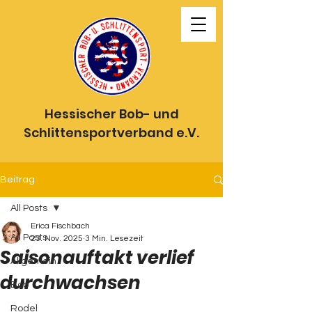
Hessischer Bob- und
Schlittensportverband e.V.
Beitrag
All Posts
Erica Fischbach
All Posts
23. Nov. 2025
3 Min. Lesezeit
Saisonauftakt verlief
Allgemein
durchwachsen
Bob
Rodel